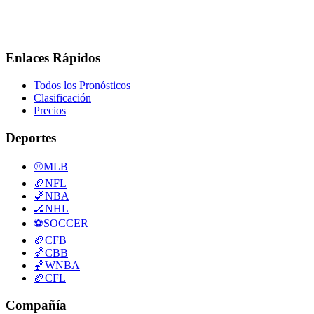
Enlaces Rápidos
Todos los Pronósticos
Clasificación
Precios
Deportes
⚾
MLB
🏈
NFL
🏀
NBA
🏒
NHL
⚽
SOCCER
🏈
CFB
🏀
CBB
🏀
WNBA
🏈
CFL
Compañía