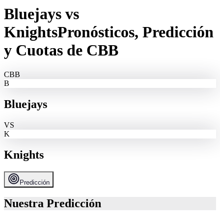
Bluejays
vs
Knights
Pronósticos, Predicción
y Cuotas de CBB
CBB
B
Bluejays
VS
K
Knights
Predicción
Nuestra Predicción