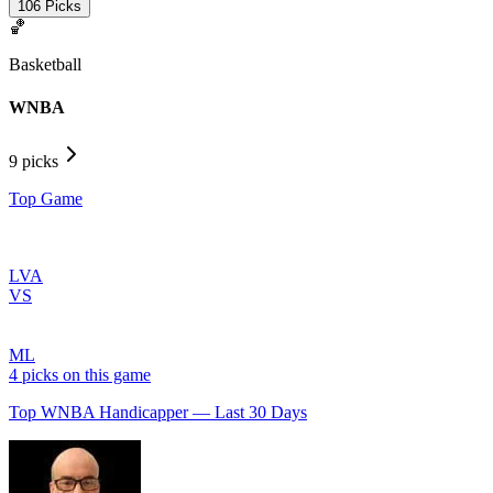
106
Picks
🏀
Basketball
WNBA
9 picks
Top Game
LVA
VS
ML
4
picks
on this game
Top
WNBA
Handicapper — Last 30 Days