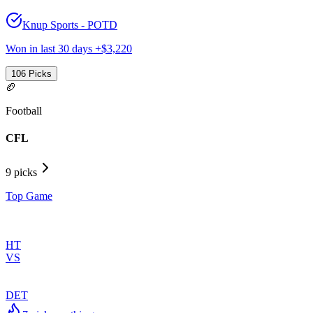
Knup Sports - POTD
Won in last 30 days
+
$
3,220
106
Picks
🏈
Football
CFL
9 picks
Top Game
HT
VS
DET