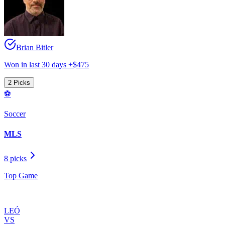
Brian Bitler
Won in last 30 days
+
$
475
2
Picks
⚽
Soccer
MLS
8 picks
Top Game
LEÓ
VS