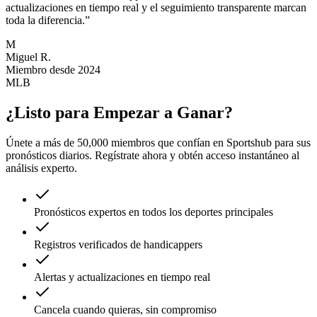
actualizaciones en tiempo real y el seguimiento transparente marcan
toda la diferencia.
”
M
Miguel R.
Miembro desde
2024
MLB
¿Listo para Empezar a
Ganar
?
Únete a más de 50,000 miembros que confían en Sportshub para sus
pronósticos diarios. Regístrate ahora y obtén acceso instantáneo al
análisis experto.
Pronósticos expertos en todos los deportes principales
Registros verificados de handicappers
Alertas y actualizaciones en tiempo real
Cancela cuando quieras, sin compromiso