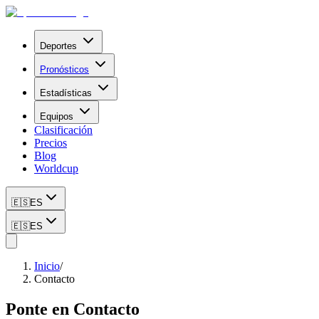
Deportes
Pronósticos
Estadísticas
Equipos
Clasificación
Precios
Blog
Worldcup
🇪🇸
ES
🇪🇸
ES
Inicio
/
Contacto
Ponte en Contacto