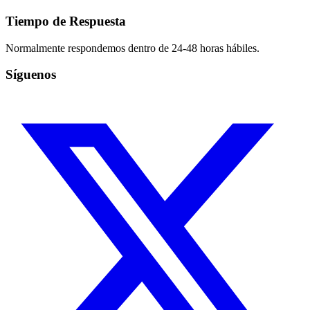
Tiempo de Respuesta
Normalmente respondemos dentro de 24-48 horas hábiles.
Síguenos