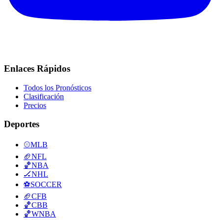
Enlaces Rápidos
Todos los Pronósticos
Clasificación
Precios
Deportes
⚾
MLB
🏈
NFL
🏀
NBA
🏒
NHL
⚽
SOCCER
🏈
CFB
🏀
CBB
🏀
WNBA