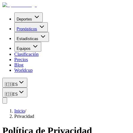
Deportes
Pronósticos
Estadísticas
Equipos
Clasificación
Precios
Blog
Worldcup
🇪🇸
ES
🇪🇸
ES
Inicio
/
Privacidad
Política de Privacidad