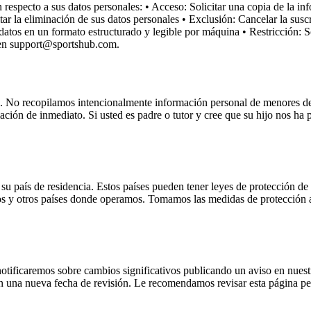
respecto a sus datos personales: • Acceso: Solicitar una copia de la in
tar la eliminación de sus datos personales • Exclusión: Cancelar la sus
 datos en un formato estructurado y legible por máquina • Restricción: So
s en support@sportshub.com.
os. No recopilamos intencionalmente información personal de menores d
ión de inmediato. Si usted es padre o tutor y cree que su hijo nos ha
u país de residencia. Estos países pueden tener leyes de protección de da
idos y otros países donde operamos. Tomamos las medidas de protección 
otificaremos sobre cambios significativos publicando un aviso en nuest
con una nueva fecha de revisión. Le recomendamos revisar esta página p