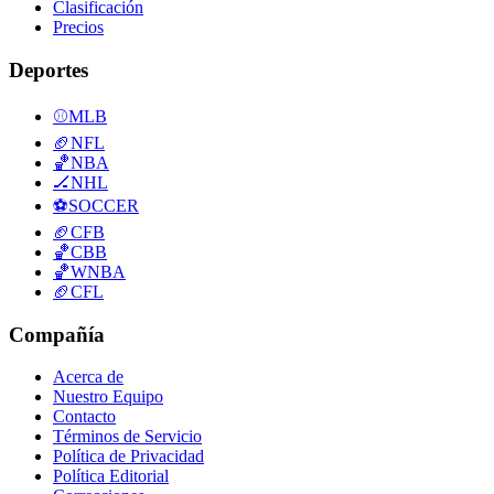
Clasificación
Precios
Deportes
⚾
MLB
🏈
NFL
🏀
NBA
🏒
NHL
⚽
SOCCER
🏈
CFB
🏀
CBB
🏀
WNBA
🏈
CFL
Compañía
Acerca de
Nuestro Equipo
Contacto
Términos de Servicio
Política de Privacidad
Política Editorial