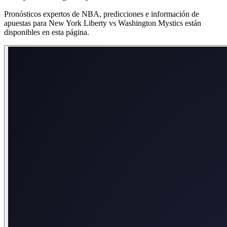
Pronósticos expertos de NBA, predicciones e información de
apuestas para New York Liberty vs Washington Mystics están
disponibles en esta página.