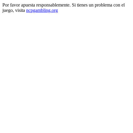
Por favor apuesta responsablemente. Si tienes un problema con el
juego, visita
ncpgambling.org