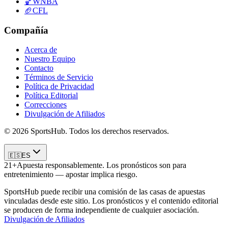
🏀
WNBA
🏈
CFL
Compañía
Acerca de
Nuestro Equipo
Contacto
Términos de Servicio
Política de Privacidad
Política Editorial
Correcciones
Divulgación de Afiliados
© 2026 SportsHub. Todos los derechos reservados.
🇪🇸
ES
21+
Apuesta responsablemente. Los pronósticos son para
entretenimiento — apostar implica riesgo.
SportsHub puede recibir una comisión de las casas de apuestas
vinculadas desde este sitio. Los pronósticos y el contenido editorial
se producen de forma independiente de cualquier asociación.
Divulgación de Afiliados