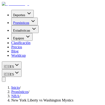
Deportes
Pronósticos
Estadísticas
Equipos
Clasificación
Precios
Blog
Worldcup
🇪🇸
ES
🇪🇸
ES
Inicio
/
Pronósticos
/
NBA
/
New York Liberty vs Washington Mystics