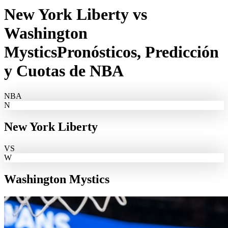
New York Liberty
vs
Washington
Mystics
Pronósticos, Predicción
y Cuotas de NBA
NBA
N
New York Liberty
VS
W
Washington Mystics