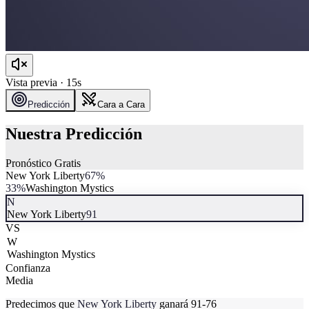
Vista previa · 15s
Predicción
Cara a Cara
Nuestra Predicción
Pronóstico Gratis
New York Liberty
67
%
33
%
Washington Mystics
N
New York Liberty
91
VS
W
Washington Mystics
Confianza
Media
Predecimos que
New York Liberty
ganará
91-76