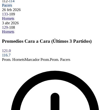
112
-
114
Pacers
26 feb 2026
133
-
109
Hornets
3 abr 2026
129
-
108
Hornets
Promedios Cara a Cara (Últimos 3 Partidos)
121.0
116.7
Prom. Hornets
Marcador Prom.
Prom. Pacers