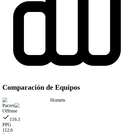
Comparación de Equipos
Hornets
Pacers
Offense
116.1
PPG
112.6