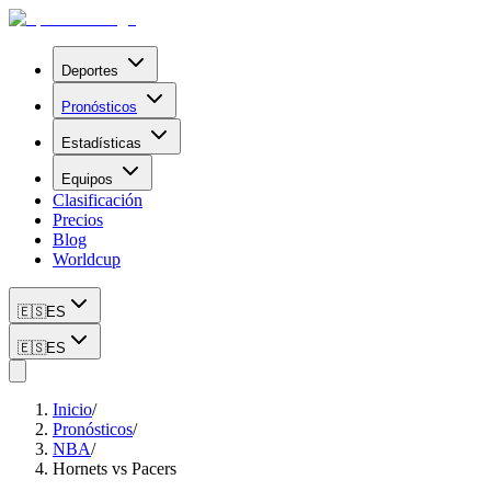
Deportes
Pronósticos
Estadísticas
Equipos
Clasificación
Precios
Blog
Worldcup
🇪🇸
ES
🇪🇸
ES
Inicio
/
Pronósticos
/
NBA
/
Hornets vs Pacers