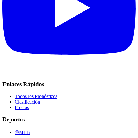
Enlaces Rápidos
Todos los Pronósticos
Clasificación
Precios
Deportes
⚾
MLB