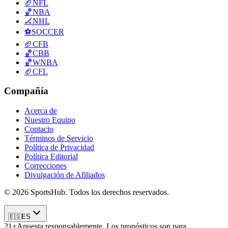
🏈
NFL
🏀
NBA
🏒
NHL
⚽
SOCCER
🏈
CFB
🏀
CBB
🏀
WNBA
🏈
CFL
Compañía
Acerca de
Nuestro Equipo
Contacto
Términos de Servicio
Política de Privacidad
Política Editorial
Correcciones
Divulgación de Afiliados
© 2026 SportsHub. Todos los derechos reservados.
🇪🇸
ES
21+
Apuesta responsablemente. Los pronósticos son para