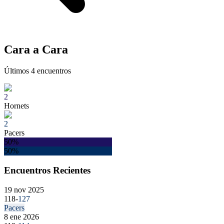
Cara a Cara
Últimos 4 encuentros
2
Hornets
2
Pacers
50
%
50
%
Encuentros Recientes
19 nov 2025
118
-
127
Pacers
8 ene 2026