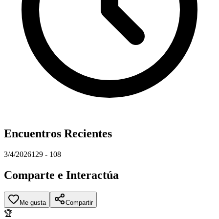
Encuentros Recientes
3/4/2026
129
-
108
Comparte e Interactúa
Me gusta
Compartir
🏆