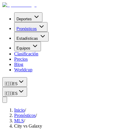
Deportes
Pronósticos
Estadísticas
Equipos
Clasificación
Precios
Blog
Worldcup
🇪🇸
ES
🇪🇸
ES
Inicio
/
Pronósticos
/
MLS
/
City vs Galaxy