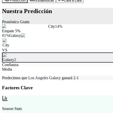
Predicción
Estadísticas
Cara a Cara
Nuestra Predicción
Pronóstico Gratis
City
14
%
Empate 5%
81
%
Galaxy
City
VS
Galaxy
2
Confianza
Media
Predecimos que
Los Angeles Galaxy
ganará
2-1
Factores Clave
Season Stats