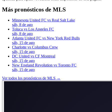
Más pronósticos de MLS
Minnesota United FC
vs
Real Salt Lake
sáb, 8 de ago
Toluca
vs
Los Angeles FC
sáb, 8 de ago
Atlanta United FC
vs
New York Red Bulls
sáb, 15 de ago
Charlotte
vs
Columbus Crew
sáb, 15 de ago
DC United
vs
CF Montreal
sáb, 15 de ago
New England Revolution
vs
Toronto FC
sáb, 15 de ago
Ver todos los pronósticos de MLS →