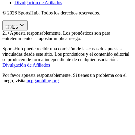
Divulgación de Afiliados
© 2026 SportsHub. Todos los derechos reservados.
🇪🇸
ES
21+
Apuesta responsablemente. Los pronósticos son para
entretenimiento — apostar implica riesgo.
SportsHub puede recibir una comisión de las casas de apuestas
vinculadas desde este sitio. Los pronósticos y el contenido editorial
se producen de forma independiente de cualquier asociación.
Divulgación de Afiliados
Por favor apuesta responsablemente. Si tienes un problema con el
juego, visita
ncpgambling.org