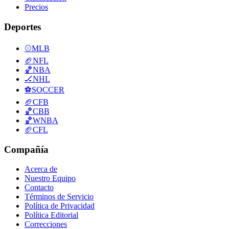
Precios
Deportes
⚾
MLB
🏈
NFL
🏀
NBA
🏒
NHL
⚽
SOCCER
🏈
CFB
🏀
CBB
🏀
WNBA
🏈
CFL
Compañía
Acerca de
Nuestro Equipo
Contacto
Términos de Servicio
Política de Privacidad
Política Editorial
Correcciones