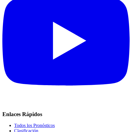
Enlaces Rápidos
Todos los Pronósticos
Clasificación