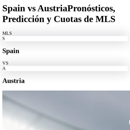
Spain
vs
Austria
Pronósticos,
Predicción y Cuotas de MLS
MLS
S
Spain
VS
A
Austria