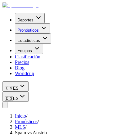
Deportes
Pronósticos
Estadísticas
Equipos
Clasificación
Precios
Blog
Worldcup
🇪🇸
ES
🇪🇸
ES
Inicio
/
Pronósticos
/
MLS
/
Spain vs Austria