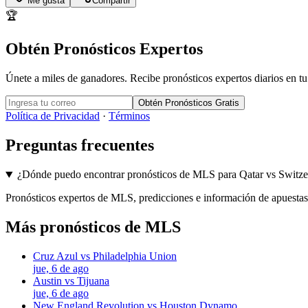
Me gusta
Compartir
🏆
Obtén Pronósticos Expertos
Únete a miles de ganadores. Recibe pronósticos expertos diarios en tu
Obtén Pronósticos Gratis
Política de Privacidad
·
Términos
Preguntas frecuentes
¿Dónde puedo encontrar pronósticos de MLS para Qatar vs Switze
Pronósticos expertos de MLS, predicciones e información de apuestas 
Más pronósticos de MLS
Cruz Azul
vs
Philadelphia Union
jue, 6 de ago
Austin
vs
Tijuana
jue, 6 de ago
New England Revolution
vs
Houston Dynamo