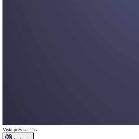
Vista previa · 15s