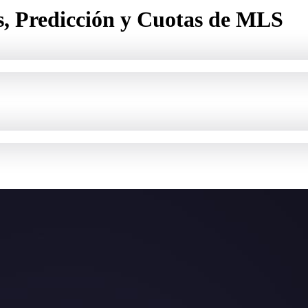
s, Predicción y Cuotas de MLS