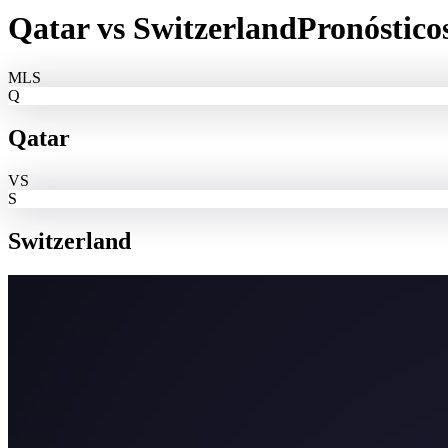
Qatar
vs
Switzerland
Pronóstico
MLS
Q
Qatar
VS
S
Switzerland