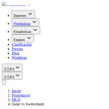
Deportes
Pronósticos
Estadísticas
Equipos
Clasificación
Precios
Blog
Worldcup
🇪🇸
ES
🇪🇸
ES
Inicio
/
Pronósticos
/
MLS
/
Qatar vs Switzerland