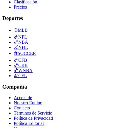
Clasificación
Precios
Deportes
⚾
MLB
🏈
NFL
🏀
NBA
🏒
NHL
⚽
SOCCER
🏈
CFB
🏀
CBB
🏀
WNBA
🏈
CFL
Compañía
Acerca de
Nuestro Equipo
Contacto
Términos de Servicio
Política de Privacidad
Política Editorial