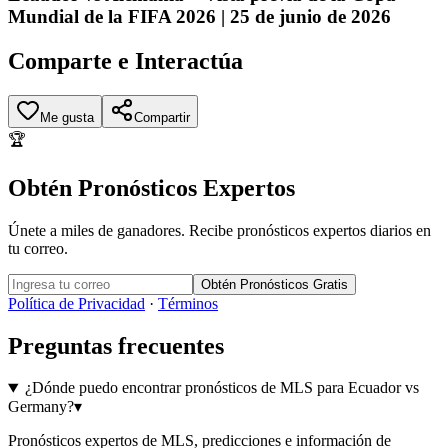
Mundial de la FIFA 2026 | 25 de junio de 2026
Comparte e Interactúa
Me gusta
Compartir
🏆
Obtén Pronósticos Expertos
Únete a miles de ganadores. Recibe pronósticos expertos diarios en
tu correo.
Obtén Pronósticos Gratis
Política de Privacidad
·
Términos
Preguntas frecuentes
¿Dónde puedo encontrar pronósticos de MLS para Ecuador vs
Germany?
▾
Pronósticos expertos de MLS, predicciones e información de