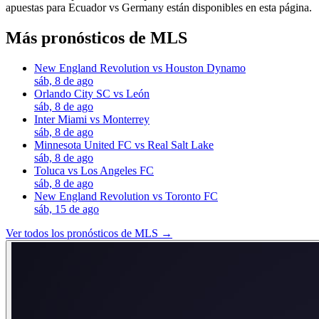
apuestas para Ecuador vs Germany están disponibles en esta página.
Más pronósticos de MLS
New England Revolution
vs
Houston Dynamo
sáb, 8 de ago
Orlando City SC
vs
León
sáb, 8 de ago
Inter Miami
vs
Monterrey
sáb, 8 de ago
Minnesota United FC
vs
Real Salt Lake
sáb, 8 de ago
Toluca
vs
Los Angeles FC
sáb, 8 de ago
New England Revolution
vs
Toronto FC
sáb, 15 de ago
Ver todos los pronósticos de MLS →