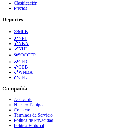
Clasificación
Precios
Deportes
⚾
MLB
🏈
NFL
🏀
NBA
🏒
NHL
⚽
SOCCER
🏈
CFB
🏀
CBB
🏀
WNBA
🏈
CFL
Compañía
Acerca de
Nuestro Equipo
Contacto
Términos de Servicio
Política de Privacidad
Política Editorial