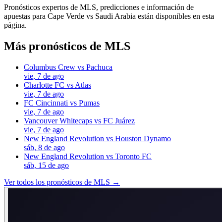
Pronósticos expertos de MLS, predicciones e información de
apuestas para Cape Verde vs Saudi Arabia están disponibles en esta
página.
Más pronósticos de MLS
Columbus Crew
vs
Pachuca
vie, 7 de ago
Charlotte FC
vs
Atlas
vie, 7 de ago
FC Cincinnati
vs
Pumas
vie, 7 de ago
Vancouver Whitecaps
vs
FC Juárez
vie, 7 de ago
New England Revolution
vs
Houston Dynamo
sáb, 8 de ago
New England Revolution
vs
Toronto FC
sáb, 15 de ago
Ver todos los pronósticos de MLS →