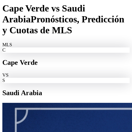
Cape Verde
vs
Saudi
Arabia
Pronósticos, Predicción
y Cuotas de MLS
MLS
C
Cape Verde
VS
S
Saudi Arabia