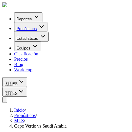
Deportes
Pronósticos
Estadísticas
Equipos
Clasificación
Precios
Blog
Worldcup
🇪🇸
ES
🇪🇸
ES
Inicio
/
Pronósticos
/
MLS
/
Cape Verde vs Saudi Arabia