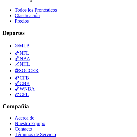
Todos los Pronósticos
Clasificación
Precios
Deportes
⚾
MLB
🏈
NFL
🏀
NBA
🏒
NHL
⚽
SOCCER
🏈
CFB
🏀
CBB
🏀
WNBA
🏈
CFL
Compañía
Acerca de
Nuestro Equipo
Contacto
Términos de Servicio