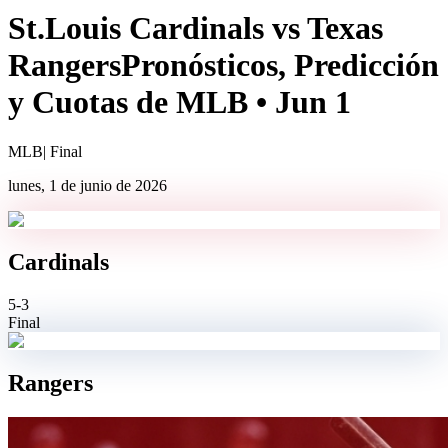
St.Louis Cardinals
vs
Texas
Rangers
Pronósticos, Predicción
y Cuotas de MLB
• Jun 1
MLB
|
Final
lunes, 1 de junio de 2026
Cardinals
5
-
3
Final
Rangers