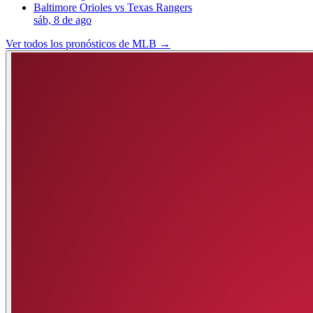
Baltimore Orioles
vs
Texas Rangers
sáb, 8 de ago
Ver todos los pronósticos de MLB →