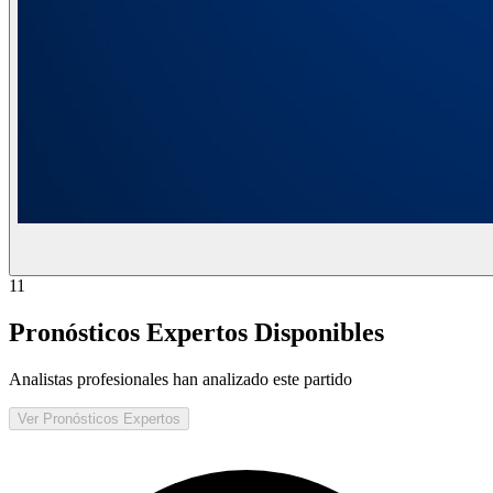
11
Pronósticos Expertos Disponibles
Analistas profesionales han analizado este partido
Ver Pronósticos Expertos