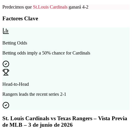
Predecimos que
St.Louis Cardinals
ganará
4-2
Factores Clave
Betting Odds
Betting odds imply a 50% chance for Cardinals
Head-to-Head
Rangers leads the recent series 2-1
St. Louis Cardinals vs Texas Rangers – Vista Previa
de MLB – 3 de junio de 2026