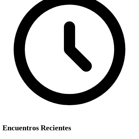
Encuentros Recientes