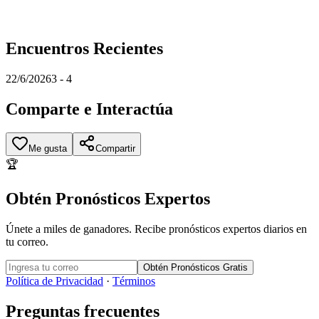
Encuentros Recientes
22/6/2026
3
-
4
Comparte e Interactúa
Me gusta
Compartir
🏆
Obtén Pronósticos Expertos
Únete a miles de ganadores. Recibe pronósticos expertos diarios en
tu correo.
Obtén Pronósticos Gratis
Política de Privacidad
·
Términos
Preguntas frecuentes