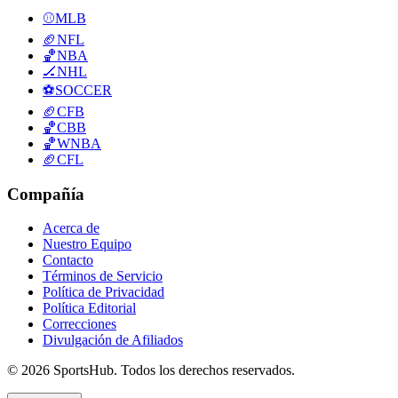
⚾
MLB
🏈
NFL
🏀
NBA
🏒
NHL
⚽
SOCCER
🏈
CFB
🏀
CBB
🏀
WNBA
🏈
CFL
Compañía
Acerca de
Nuestro Equipo
Contacto
Términos de Servicio
Política de Privacidad
Política Editorial
Correcciones
Divulgación de Afiliados
© 2026 SportsHub. Todos los derechos reservados.