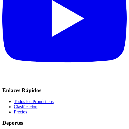
Enlaces Rápidos
Todos los Pronósticos
Clasificación
Precios
Deportes