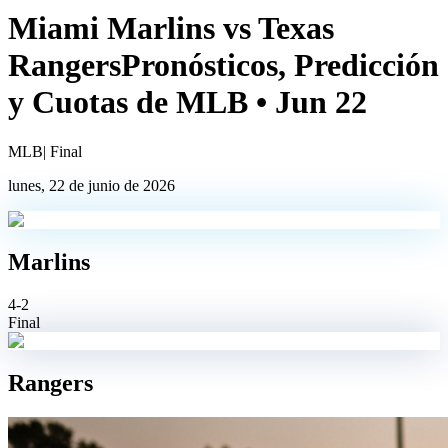
Miami Marlins
vs
Texas
Rangers
Pronósticos, Predicción
y Cuotas de MLB
• Jun 22
MLB
|
Final
lunes, 22 de junio de 2026
Marlins
4
-
2
Final
Rangers