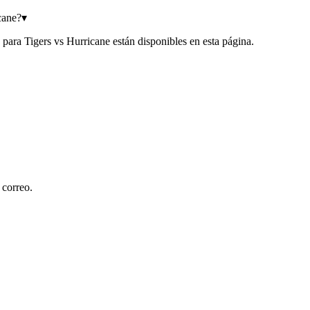
cane?
▾
para Tigers vs Hurricane están disponibles en esta página.
 correo.