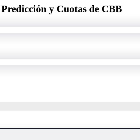
, Predicción y Cuotas de CBB