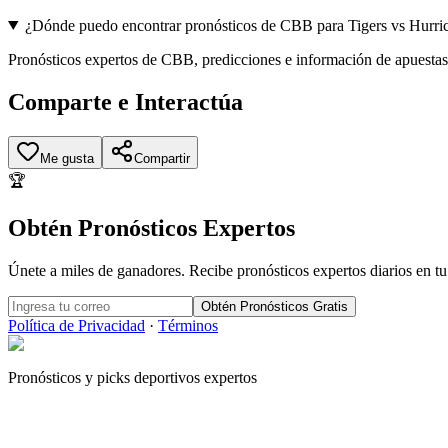
¿Dónde puedo encontrar pronósticos de CBB para Tigers vs Hurri
Pronósticos expertos de CBB, predicciones e información de apuestas 
Comparte e Interactúa
Me gusta
Compartir
🏆
Obtén Pronósticos Expertos
Únete a miles de ganadores. Recibe pronósticos expertos diarios en tu
Obtén Pronósticos Gratis
Política de Privacidad
·
Términos
Pronósticos y picks deportivos expertos