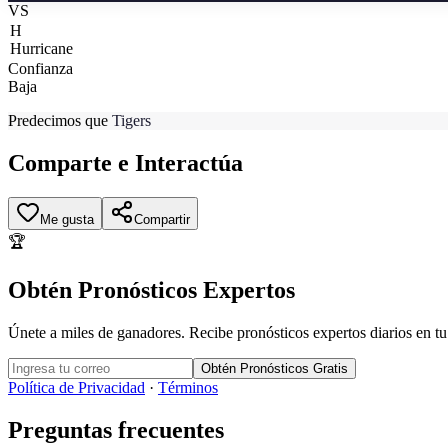
VS
H
Hurricane
Confianza
Baja
Predecimos que
Tigers
Comparte e Interactúa
Me gusta
Compartir
🏆
Obtén Pronósticos Expertos
Únete a miles de ganadores. Recibe pronósticos expertos diarios en tu
Obtén Pronósticos Gratis
Política de Privacidad
·
Términos
Preguntas frecuentes