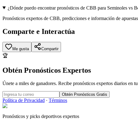
¿Dónde puedo encontrar pronósticos de CBB para Seminoles vs B
Pronósticos expertos de CBB, predicciones e información de apuestas 
Comparte e Interactúa
Me gusta
Compartir
🏆
Obtén Pronósticos Expertos
Únete a miles de ganadores. Recibe pronósticos expertos diarios en tu
Obtén Pronósticos Gratis
Política de Privacidad
·
Términos
Pronósticos y picks deportivos expertos