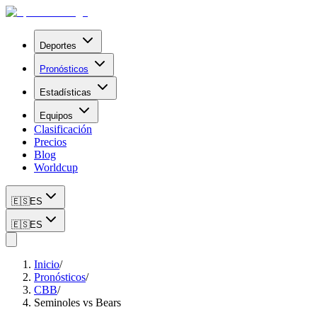
Deportes
Pronósticos
Estadísticas
Equipos
Clasificación
Precios
Blog
Worldcup
🇪🇸
ES
🇪🇸
ES
Inicio
/
Pronósticos
/
CBB
/
Seminoles vs Bears