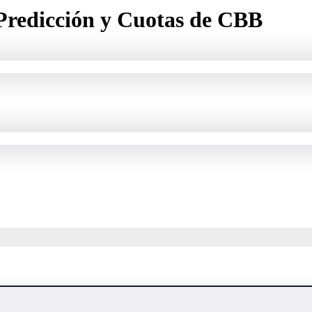
 Predicción y Cuotas de CBB