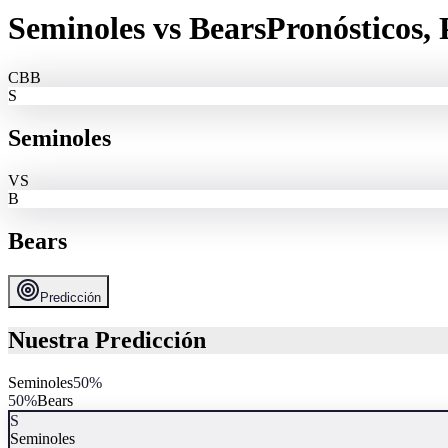
Seminoles
vs
Bears
Pronósticos,
CBB
S
Seminoles
VS
B
Bears
Predicción
Nuestra Predicción
Seminoles
50
%
50
%
Bears
S
Seminoles