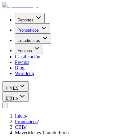
Deportes
Pronósticos
Estadísticas
Equipos
Clasificación
Precios
Blog
Worldcup
🇪🇸
ES
🇪🇸
ES
Inicio
/
Pronósticos
/
CBB
/
Mavericks vs Thunderbirds