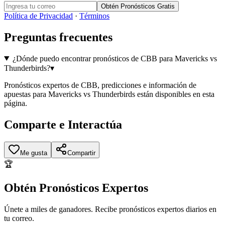
Obtén Pronósticos Gratis
Política de Privacidad
·
Términos
Preguntas frecuentes
¿Dónde puedo encontrar pronósticos de CBB para Mavericks vs
Thunderbirds?
▾
Pronósticos expertos de CBB, predicciones e información de
apuestas para Mavericks vs Thunderbirds están disponibles en esta
página.
Comparte e Interactúa
Me gusta
Compartir
🏆
Obtén Pronósticos Expertos
Únete a miles de ganadores. Recibe pronósticos expertos diarios en
tu correo.