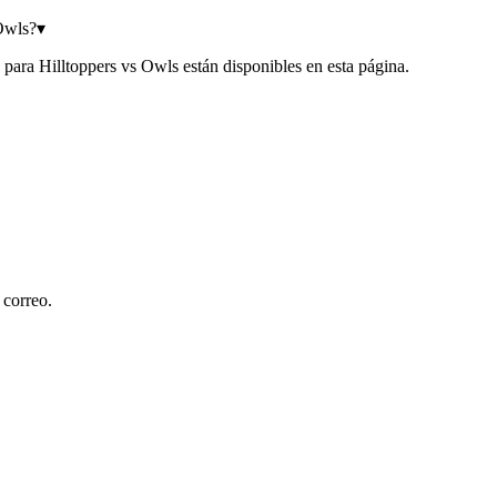
Owls?
▾
para Hilltoppers vs Owls están disponibles en esta página.
 correo.