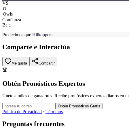
VS
O
Owls
Confianza
Baja
Predecimos que
Hilltoppers
Comparte e Interactúa
Me gusta
Compartir
🏆
Obtén Pronósticos Expertos
Únete a miles de ganadores. Recibe pronósticos expertos diarios en tu
Obtén Pronósticos Gratis
Política de Privacidad
·
Términos
Preguntas frecuentes