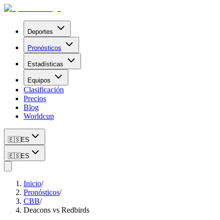
Deportes
Pronósticos
Estadísticas
Equipos
Clasificación
Precios
Blog
Worldcup
🇪🇸
ES
🇪🇸
ES
Inicio
/
Pronósticos
/
CBB
/
Deacons vs Redbirds