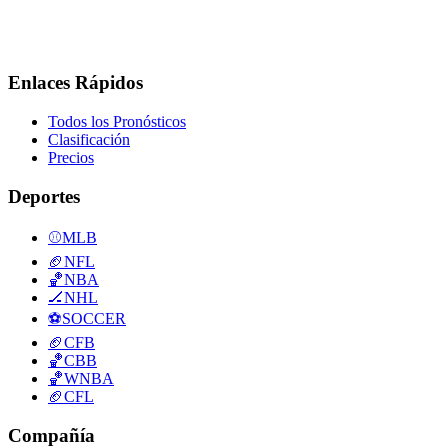
Enlaces Rápidos
Todos los Pronósticos
Clasificación
Precios
Deportes
⚾
MLB
🏈
NFL
🏀
NBA
🏒
NHL
⚽
SOCCER
🏈
CFB
🏀
CBB
🏀
WNBA
🏈
CFL
Compañía