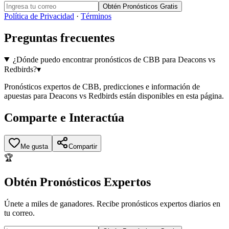
Obtén Pronósticos Gratis
Política de Privacidad
·
Términos
Preguntas frecuentes
¿Dónde puedo encontrar pronósticos de CBB para Deacons vs
Redbirds?
▾
Pronósticos expertos de CBB, predicciones e información de
apuestas para Deacons vs Redbirds están disponibles en esta página.
Comparte e Interactúa
Me gusta
Compartir
🏆
Obtén Pronósticos Expertos
Únete a miles de ganadores. Recibe pronósticos expertos diarios en
tu correo.