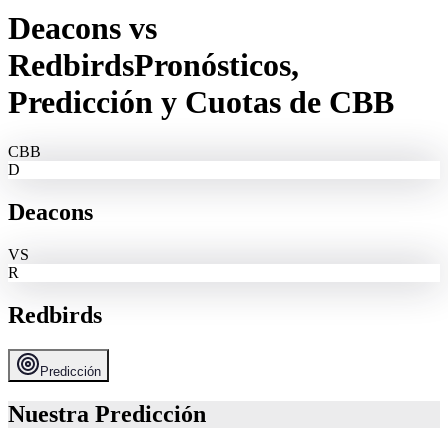
Deacons
vs
Redbirds
Pronósticos,
Predicción y Cuotas de CBB
CBB
D
Deacons
VS
R
Redbirds
Predicción
Nuestra Predicción