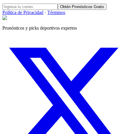
Obtén Pronósticos Gratis
Política de Privacidad
·
Términos
Pronósticos y picks deportivos expertos