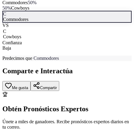
Commodores
50
%
50
%
Cowboys
C
Commodores
VS
C
Cowboys
Confianza
Baja
Predecimos que
Commodores
Comparte e Interactúa
Me gusta
Compartir
🏆
Obtén Pronósticos Expertos
Únete a miles de ganadores. Recibe pronósticos expertos diarios en
tu correo.