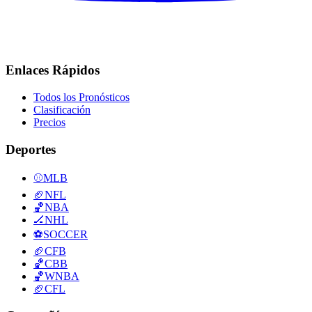
Enlaces Rápidos
Todos los Pronósticos
Clasificación
Precios
Deportes
⚾
MLB
🏈
NFL
🏀
NBA
🏒
NHL
⚽
SOCCER
🏈
CFB
🏀
CBB
🏀
WNBA
🏈
CFL