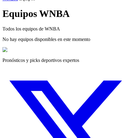
Equipos WNBA
Todos los equipos de WNBA
No hay equipos disponibles en este momento
Pronósticos y picks deportivos expertos