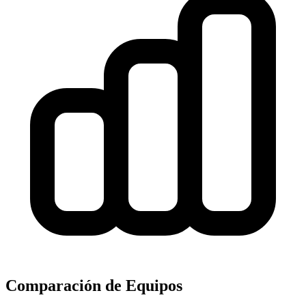
Comparación de Equipos