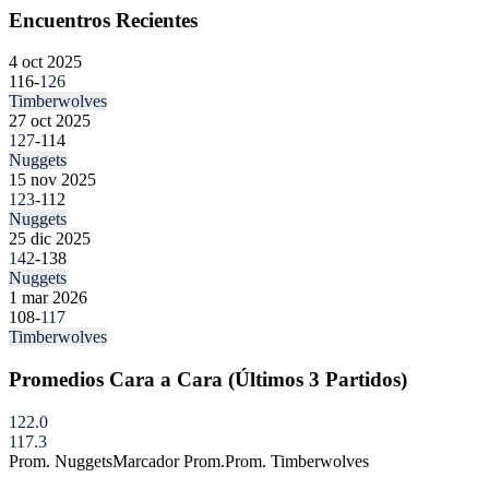
Encuentros Recientes
4 oct 2025
116
-
126
Timberwolves
27 oct 2025
127
-
114
Nuggets
15 nov 2025
123
-
112
Nuggets
25 dic 2025
142
-
138
Nuggets
1 mar 2026
108
-
117
Timberwolves
Promedios Cara a Cara (Últimos 3 Partidos)
122.0
117.3
Prom. Nuggets
Marcador Prom.
Prom. Timberwolves