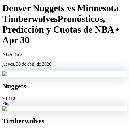
Denver Nuggets
vs
Minnesota
Timberwolves
Pronósticos,
Predicción y Cuotas de NBA
•
Apr 30
NBA
|
Final
jueves, 30 de abril de 2026
Nuggets
98
-
110
Final
Timberwolves