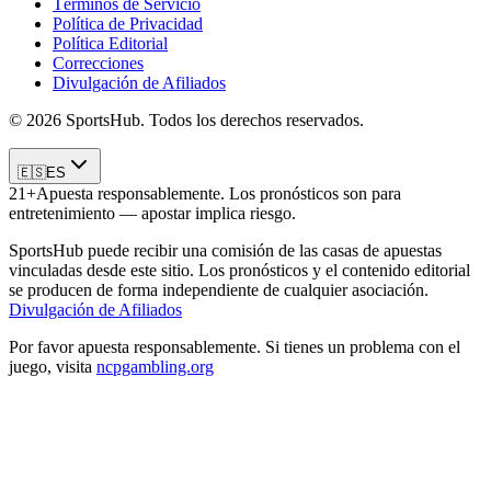
Términos de Servicio
Política de Privacidad
Política Editorial
Correcciones
Divulgación de Afiliados
© 2026 SportsHub. Todos los derechos reservados.
🇪🇸
ES
21+
Apuesta responsablemente. Los pronósticos son para
entretenimiento — apostar implica riesgo.
SportsHub puede recibir una comisión de las casas de apuestas
vinculadas desde este sitio. Los pronósticos y el contenido editorial
se producen de forma independiente de cualquier asociación.
Divulgación de Afiliados
Por favor apuesta responsablemente. Si tienes un problema con el
juego, visita
ncpgambling.org