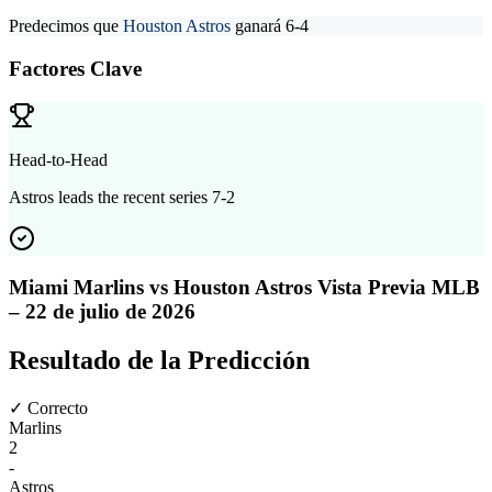
Predecimos que
Houston Astros
ganará
6-4
Factores Clave
Head-to-Head
Astros leads the recent series 7-2
Miami Marlins vs Houston Astros Vista Previa MLB
– 22 de julio de 2026
Resultado de la Predicción
✓ Correcto
Marlins
2
-
Astros