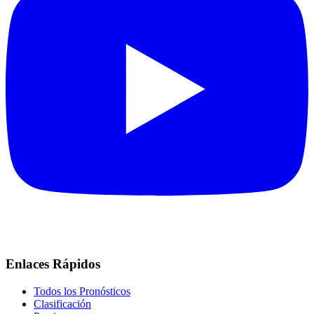
Enlaces Rápidos
Todos los Pronósticos
Clasificación