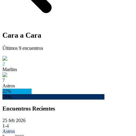
Cara a Cara
Últimos 9 encuentros
2
Marlins
7
Astros
22
%
78
%
Encuentros Recientes
25 feb 2026
1
-
4
Astros