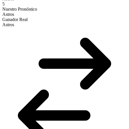
5
Nuestro Pronóstico
Astros
Ganador Real
Astros