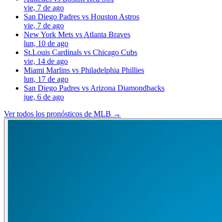
vie, 7 de ago
San Diego Padres
vs
Houston Astros
vie, 7 de ago
New York Mets
vs
Atlanta Braves
lun, 10 de ago
St.Louis Cardinals
vs
Chicago Cubs
vie, 14 de ago
Miami Marlins
vs
Philadelphia Phillies
lun, 17 de ago
San Diego Padres
vs
Arizona Diamondbacks
jue, 6 de ago
Ver todos los pronósticos de MLB →