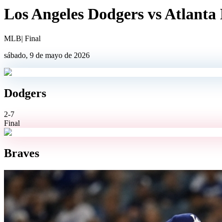
Los Angeles Dodgers
vs
Atlanta
MLB
|
Final
sábado, 9 de mayo de 2026
Dodgers
2
-
7
Final
Braves