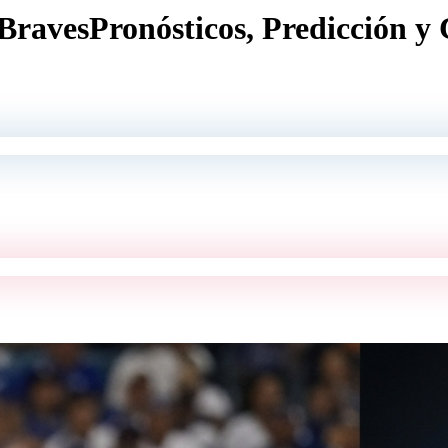
 Braves
Pronósticos, Predicción 