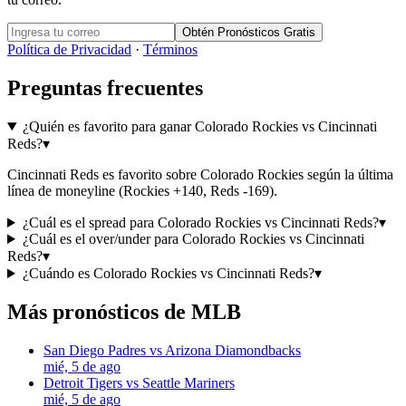
Obtén Pronósticos Gratis
Política de Privacidad
·
Términos
Preguntas frecuentes
¿Quién es favorito para ganar Colorado Rockies vs Cincinnati
Reds?
▾
Cincinnati Reds es favorito sobre Colorado Rockies según la última
línea de moneyline (Rockies +140, Reds -169).
¿Cuál es el spread para Colorado Rockies vs Cincinnati Reds?
▾
¿Cuál es el over/under para Colorado Rockies vs Cincinnati
Reds?
▾
¿Cuándo es Colorado Rockies vs Cincinnati Reds?
▾
Más pronósticos de MLB
San Diego Padres
vs
Arizona Diamondbacks
mié, 5 de ago
Detroit Tigers
vs
Seattle Mariners
mié, 5 de ago