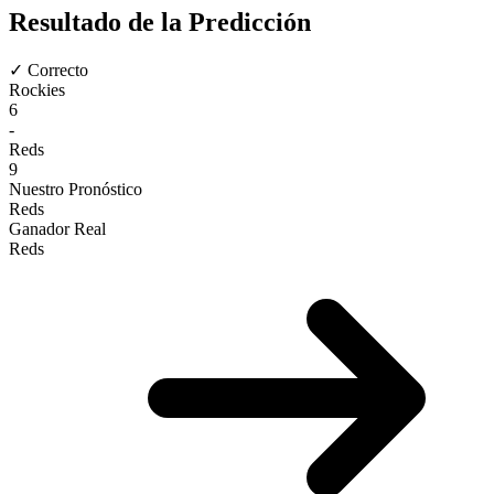
Resultado de la Predicción
✓ Correcto
Rockies
6
-
Reds
9
Nuestro Pronóstico
Reds
Ganador Real
Reds