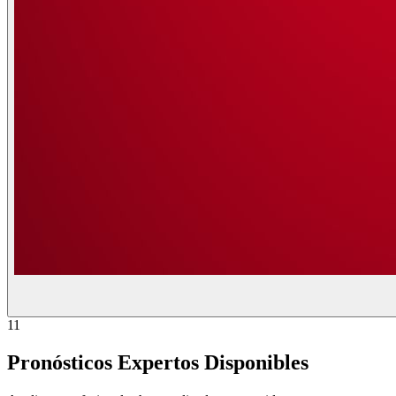
11
Pronósticos Expertos Disponibles