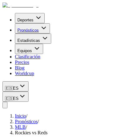
Deportes
Pronósticos
Estadísticas
Equipos
Clasificación
Precios
Blog
Worldcup
🇪🇸
ES
🇪🇸
ES
Inicio
/
Pronósticos
/
MLB
/
Rockies vs Reds