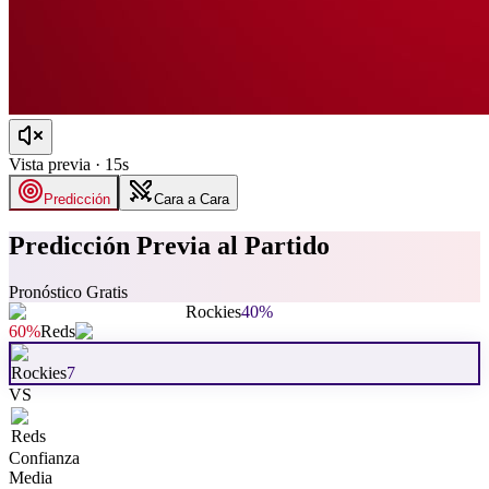
Vista previa · 15s
Predicción
Cara a Cara
Predicción Previa al Partido
Pronóstico Gratis
Rockies
40
%
60
%
Reds
Rockies
7
VS
Reds
Confianza
Media