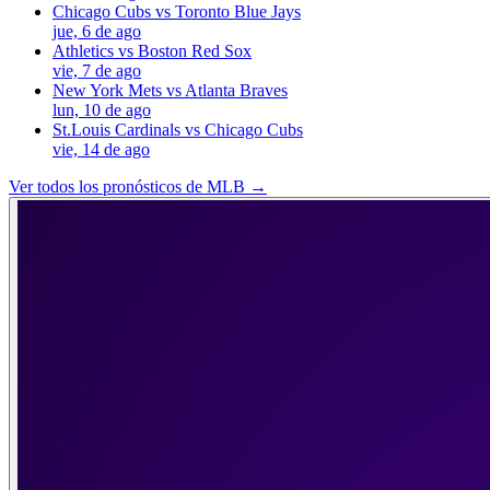
Chicago Cubs
vs
Toronto Blue Jays
jue, 6 de ago
Athletics
vs
Boston Red Sox
vie, 7 de ago
New York Mets
vs
Atlanta Braves
lun, 10 de ago
St.Louis Cardinals
vs
Chicago Cubs
vie, 14 de ago
Ver todos los pronósticos de MLB →