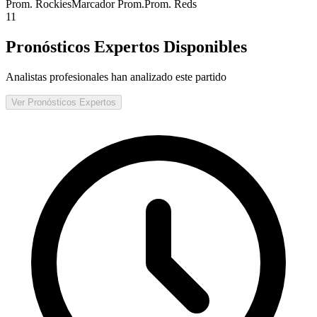
Prom. Rockies
Marcador Prom.
Prom. Reds
11
Pronósticos Expertos Disponibles
Analistas profesionales han analizado este partido
Ver Pronósticos Expertos