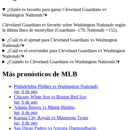
¿Quién es favorito para ganar Cleveland Guardians vs
Washington Nationals?
▾
Cleveland Guardians es favorito sobre Washington Nationals según
la última línea de moneyline (Guardians -179, Nationals +152).
¿Cuál es el spread para Cleveland Guardians vs Washington
Nationals?
▾
¿Cuál es el over/under para Cleveland Guardians vs Washington
Nationals?
▾
¿Cuándo es Cleveland Guardians vs Washington Nationals?
▾
Más pronósticos de MLB
Philadelphia Phillies
vs
Washington Nationals
jue, 6 de ago
Chicago White Sox
vs
Boston Red Sox
jue, 6 de ago
Atlanta Braves
vs
Miami Marlins
jue, 6 de ago
Kansas City Royals
vs
Minnesota Twins
jue, 6 de ago
San Diego Padres
vs
Arizona Diamondbacks