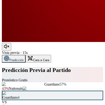
Vista previa · 15s
Predicción
Cara a Cara
Predicción Previa al Partido
Pronóstico Gratis
Guardians
57
%
43
%
Nationals
Guardians
4
VS