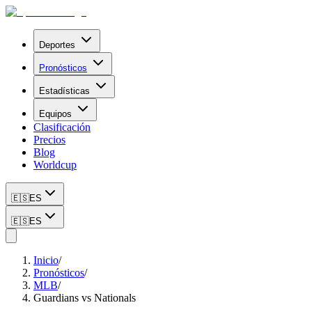
Deportes
Pronósticos
Estadísticas
Equipos
Clasificación
Precios
Blog
Worldcup
🇪🇸
ES
🇪🇸
ES
Inicio
/
Pronósticos
/
MLB
/
Guardians vs Nationals