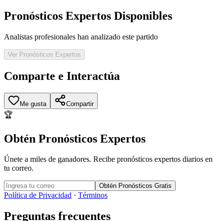
Pronósticos Expertos Disponibles
Analistas profesionales han analizado este partido
Ver Pronósticos Expertos
Comparte e Interactúa
Me gusta
Compartir
🏆
Obtén Pronósticos Expertos
Únete a miles de ganadores. Recibe pronósticos expertos diarios en
tu correo.
Obtén Pronósticos Gratis
Política de Privacidad
·
Términos
Preguntas frecuentes