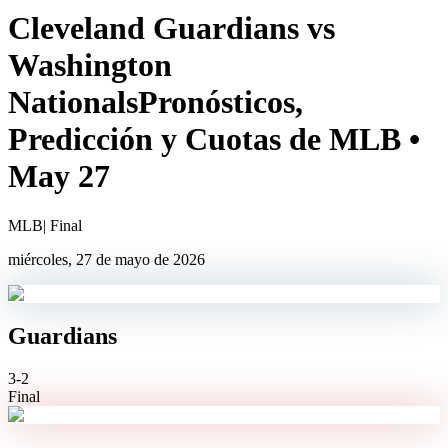
Cleveland Guardians
vs
Washington
Nationals
Pronósticos,
Predicción y Cuotas de MLB
•
May 27
MLB
|
Final
miércoles, 27 de mayo de 2026
Guardians
3
-
2
Final