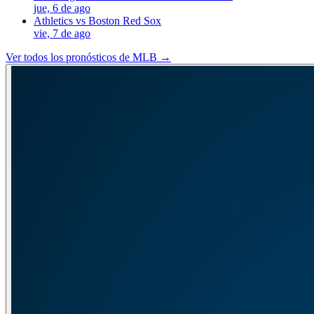
jue, 6 de ago
Athletics
vs
Boston Red Sox
vie, 7 de ago
Ver todos los pronósticos de MLB →