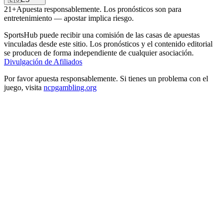
21+
Apuesta responsablemente. Los pronósticos son para
entretenimiento — apostar implica riesgo.
SportsHub puede recibir una comisión de las casas de apuestas
vinculadas desde este sitio. Los pronósticos y el contenido editorial
se producen de forma independiente de cualquier asociación.
Divulgación de Afiliados
Por favor apuesta responsablemente. Si tienes un problema con el
juego, visita
ncpgambling.org