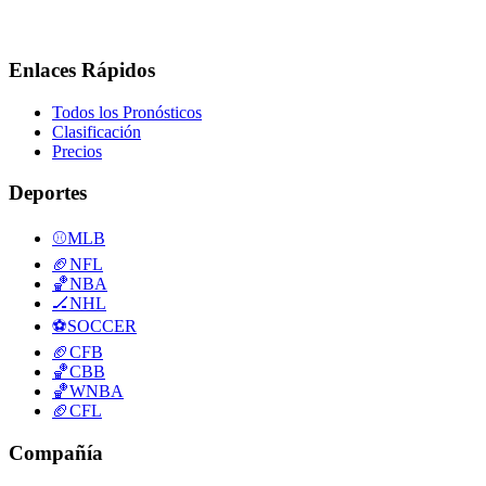
Enlaces Rápidos
Todos los Pronósticos
Clasificación
Precios
Deportes
⚾
MLB
🏈
NFL
🏀
NBA
🏒
NHL
⚽
SOCCER
🏈
CFB
🏀
CBB
🏀
WNBA
🏈
CFL
Compañía