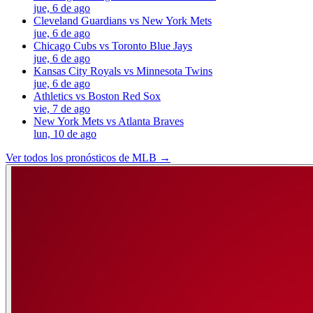
jue, 6 de ago
Cleveland Guardians
vs
New York Mets
jue, 6 de ago
Chicago Cubs
vs
Toronto Blue Jays
jue, 6 de ago
Kansas City Royals
vs
Minnesota Twins
jue, 6 de ago
Athletics
vs
Boston Red Sox
vie, 7 de ago
New York Mets
vs
Atlanta Braves
lun, 10 de ago
Ver todos los pronósticos de MLB →