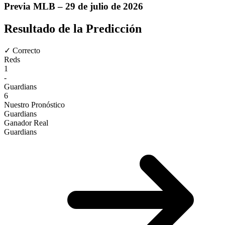
Previa MLB – 29 de julio de 2026
Resultado de la Predicción
✓ Correcto
Reds
1
-
Guardians
6
Nuestro Pronóstico
Guardians
Ganador Real
Guardians