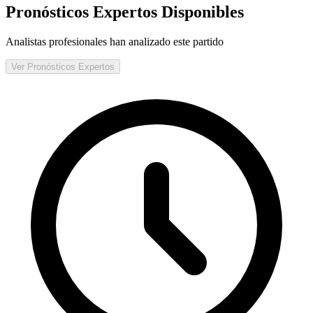
Pronósticos Expertos Disponibles
Analistas profesionales han analizado este partido
Ver Pronósticos Expertos