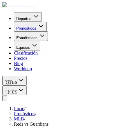
Deportes
Pronósticos
Estadísticas
Equipos
Clasificación
Precios
Blog
Worldcup
🇪🇸
ES
🇪🇸
ES
Inicio
/
Pronósticos
/
MLB
/
Reds vs Guardians