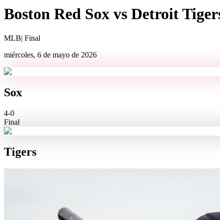
Boston Red Sox
vs
Detroit Tiger
MLB
|
Final
miércoles, 6 de mayo de 2026
Sox
4
-
0
Final
Tigers