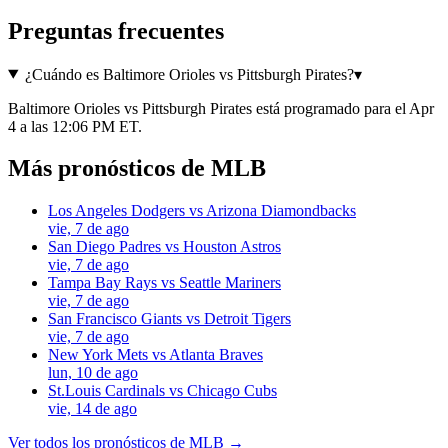
Preguntas frecuentes
¿Cuándo es Baltimore Orioles vs Pittsburgh Pirates?
▾
Baltimore Orioles vs Pittsburgh Pirates está programado para el Apr
4 a las 12:06 PM ET.
Más pronósticos de MLB
Los Angeles Dodgers
vs
Arizona Diamondbacks
vie, 7 de ago
San Diego Padres
vs
Houston Astros
vie, 7 de ago
Tampa Bay Rays
vs
Seattle Mariners
vie, 7 de ago
San Francisco Giants
vs
Detroit Tigers
vie, 7 de ago
New York Mets
vs
Atlanta Braves
lun, 10 de ago
St.Louis Cardinals
vs
Chicago Cubs
vie, 14 de ago
Ver todos los pronósticos de MLB →