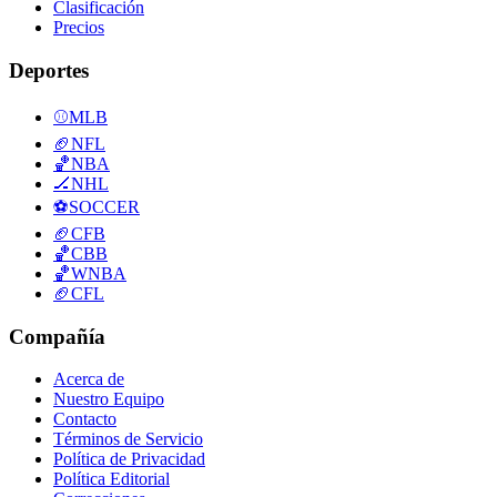
Clasificación
Precios
Deportes
⚾
MLB
🏈
NFL
🏀
NBA
🏒
NHL
⚽
SOCCER
🏈
CFB
🏀
CBB
🏀
WNBA
🏈
CFL
Compañía
Acerca de
Nuestro Equipo
Contacto
Términos de Servicio
Política de Privacidad
Política Editorial