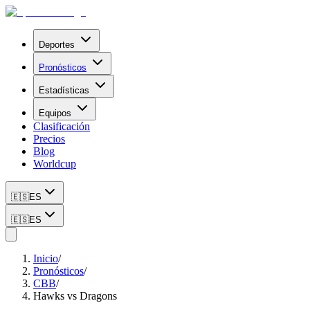
Deportes
Pronósticos
Estadísticas
Equipos
Clasificación
Precios
Blog
Worldcup
🇪🇸
ES
🇪🇸
ES
Inicio
/
Pronósticos
/
CBB
/
Hawks vs Dragons