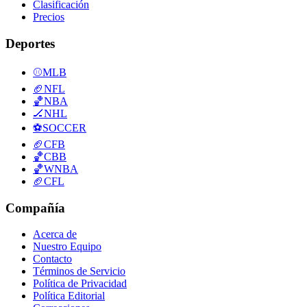
Clasificación
Precios
Deportes
⚾
MLB
🏈
NFL
🏀
NBA
🏒
NHL
⚽
SOCCER
🏈
CFB
🏀
CBB
🏀
WNBA
🏈
CFL
Compañía
Acerca de
Nuestro Equipo
Contacto
Términos de Servicio
Política de Privacidad
Política Editorial