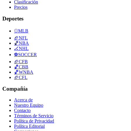
Clasificación
Precios
Deportes
⚾
MLB
🏈
NFL
🏀
NBA
🏒
NHL
⚽
SOCCER
🏈
CFB
🏀
CBB
🏀
WNBA
🏈
CFL
Compañía
Acerca de
Nuestro Equipo
Contacto
Términos de Servicio
Política de Privacidad
Política Editorial