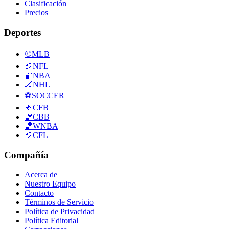
Clasificación
Precios
Deportes
⚾
MLB
🏈
NFL
🏀
NBA
🏒
NHL
⚽
SOCCER
🏈
CFB
🏀
CBB
🏀
WNBA
🏈
CFL
Compañía
Acerca de
Nuestro Equipo
Contacto
Términos de Servicio
Política de Privacidad
Política Editorial