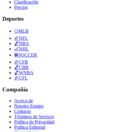
Clasificación
Precios
Deportes
⚾
MLB
🏈
NFL
🏀
NBA
🏒
NHL
⚽
SOCCER
🏈
CFB
🏀
CBB
🏀
WNBA
🏈
CFL
Compañía
Acerca de
Nuestro Equipo
Contacto
Términos de Servicio
Política de Privacidad
Política Editorial