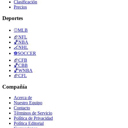
Clasificación
Precios
Deportes
⚾
MLB
🏈
NFL
🏀
NBA
🏒
NHL
⚽
SOCCER
🏈
CFB
🏀
CBB
🏀
WNBA
🏈
CFL
Compañía
Acerca de
Nuestro Equipo
Contacto
Términos de Servicio
Política de Privacidad
Política Editorial