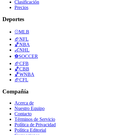
Clasificación
Precios
Deportes
⚾
MLB
🏈
NFL
🏀
NBA
🏒
NHL
⚽
SOCCER
🏈
CFB
🏀
CBB
🏀
WNBA
🏈
CFL
Compañía
Acerca de
Nuestro Equipo
Contacto
Términos de Servicio
Política de Privacidad
Política Editorial