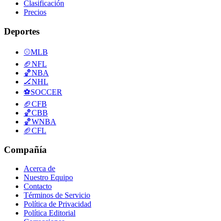
Clasificación
Precios
Deportes
⚾
MLB
🏈
NFL
🏀
NBA
🏒
NHL
⚽
SOCCER
🏈
CFB
🏀
CBB
🏀
WNBA
🏈
CFL
Compañía
Acerca de
Nuestro Equipo
Contacto
Términos de Servicio
Política de Privacidad
Política Editorial