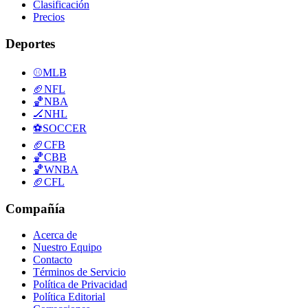
Clasificación
Precios
Deportes
⚾
MLB
🏈
NFL
🏀
NBA
🏒
NHL
⚽
SOCCER
🏈
CFB
🏀
CBB
🏀
WNBA
🏈
CFL
Compañía
Acerca de
Nuestro Equipo
Contacto
Términos de Servicio
Política de Privacidad
Política Editorial