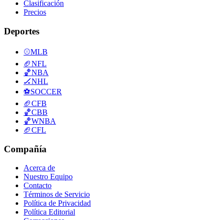
Clasificación
Precios
Deportes
⚾
MLB
🏈
NFL
🏀
NBA
🏒
NHL
⚽
SOCCER
🏈
CFB
🏀
CBB
🏀
WNBA
🏈
CFL
Compañía
Acerca de
Nuestro Equipo
Contacto
Términos de Servicio
Política de Privacidad
Política Editorial