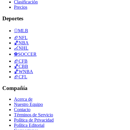
Clasificación
Precios
Deportes
⚾
MLB
🏈
NFL
🏀
NBA
🏒
NHL
⚽
SOCCER
🏈
CFB
🏀
CBB
🏀
WNBA
🏈
CFL
Compañía
Acerca de
Nuestro Equipo
Contacto
Términos de Servicio
Política de Privacidad
Política Editorial