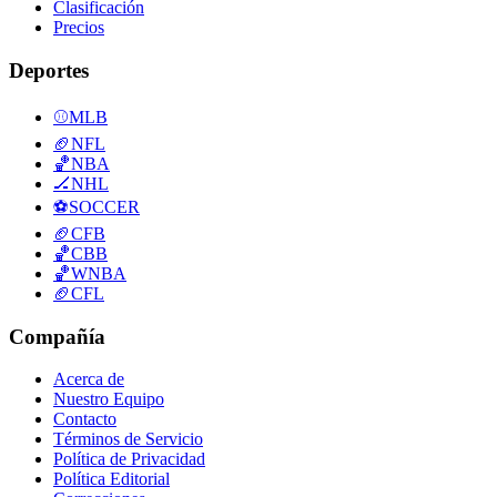
Clasificación
Precios
Deportes
⚾
MLB
🏈
NFL
🏀
NBA
🏒
NHL
⚽
SOCCER
🏈
CFB
🏀
CBB
🏀
WNBA
🏈
CFL
Compañía
Acerca de
Nuestro Equipo
Contacto
Términos de Servicio
Política de Privacidad
Política Editorial