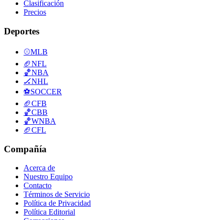
Clasificación
Precios
Deportes
⚾
MLB
🏈
NFL
🏀
NBA
🏒
NHL
⚽
SOCCER
🏈
CFB
🏀
CBB
🏀
WNBA
🏈
CFL
Compañía
Acerca de
Nuestro Equipo
Contacto
Términos de Servicio
Política de Privacidad
Política Editorial