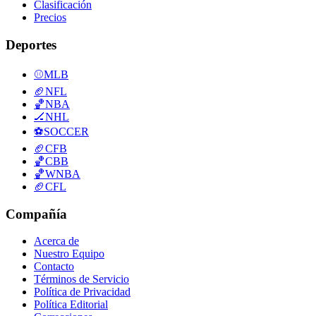
Clasificación
Precios
Deportes
⚾
MLB
🏈
NFL
🏀
NBA
🏒
NHL
⚽
SOCCER
🏈
CFB
🏀
CBB
🏀
WNBA
🏈
CFL
Compañía
Acerca de
Nuestro Equipo
Contacto
Términos de Servicio
Política de Privacidad
Política Editorial